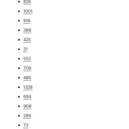
826
1001
816
386
425
31
552
709
485
1328
694
908
289
73