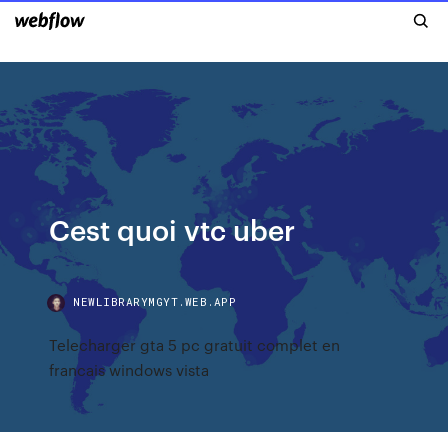
Cest quoi vtc uber
NEWLIBRARYMGYT.WEB.APP
Telecharger gta 5 pc gratuit complet en
francais windows vista